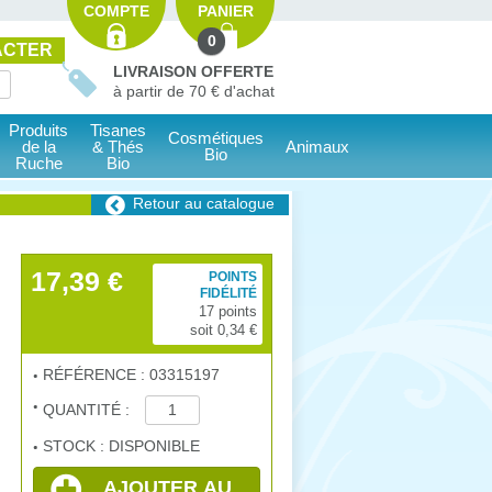
COMPTE
PANIER
0
ACTER
LIVRAISON OFFERTE
à partir de 70 € d'achat
Produits
Tisanes
Cosmétiques
de la
& Thés
Animaux
Bio
Ruche
Bio
Retour au catalogue
17,39 €
POINTS
FIDÉLITÉ
17 points
soit 0,34 €
RÉFÉRENCE : 03315197
QUANTITÉ :
STOCK : DISPONIBLE
AJOUTER AU