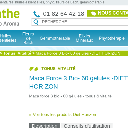
entaires, huiles essentielles, phyto, fleurs de Bach, gemmothérapie
01 82 64 42 18
NOUS CONT
Fleurs
Huiles
Elixirs
de
Gemmothérapie
Phytothérapie
sentielles
Minéraux
Bach
>
Tonus, Vitalité
>
Maca Force 3 Bio- 60 gélules -DIET HORIZON
TONUS, VITALITÉ
Maca Force 3 Bio- 60 gélules -DIET
HORIZON
Maca force 3 bio - 60 gélules - tonus & vitalité
Voir tous les produits Diet Horizon
Description
Conseils d'utilisation