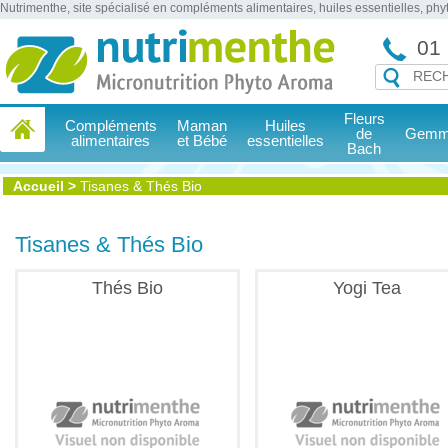
Nutrimenthe, site spécialisé en compléments alimentaires, huiles essentielles, ph
01 
Fleurs
Compléments
Maman
Huiles
de
Gemmo
alimentaires
et Bébé
essentielles
Bach
Accueil
>
Tisanes & Thés Bio
Tisanes & Thés Bio
Thés Bio
Yogi Tea