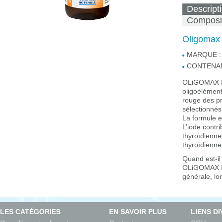
Descript
Composi
Oligomax
MARQUE :
CONTENAN
OLiGOMAX Io
oligoélément
rouge des p
sélectionnés
La formule e
L’iode contr
thyroïdienne
thyroïdienne
Quand est-il
OLiGOMAX Iod
générale, lo
LES CATÉGORIES
EN SAVOIR PLUS
LIENS D