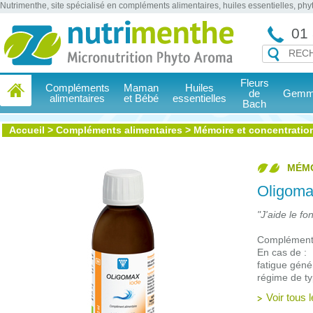
Nutrimenthe, site spécialisé en compléments alimentaires, huiles essentielles, ph
01 
Fleurs
Compléments
Maman
Huiles
de
Gemmo
alimentaires
et Bébé
essentielles
Bach
Accueil
>
Compléments alimentaires
>
Mémoire et concentratio
MÉMO
Oligoma
"J'aide le f
Complément 
En cas de :
fatigue géné
régime de ty
Voir tous 