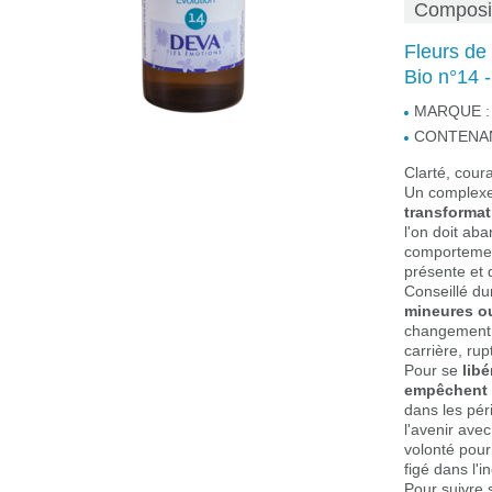
Composi
Fleurs de
Bio n°14 
MARQUE :
CONTENAN
Clarté, cour
Un complexe
transformat
l'on doit ab
comportement
présente et q
Conseillé du
mineures o
changement 
carrière, rup
Pour se
lib
empêchent d
dans les pé
l'avenir ave
volonté pour
figé dans l'in
Pour suivre 