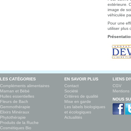
extérieure. C
image de soi
véhiculée pa
Pour une eff
utiliser plu
Présentatio
LES CATÉGORIES
EN SAVOIR PLUS
LIENS D
Compléments alimentaires
Contact
CGV
Maman et Bébé
Société
Mentions 
Huiles essentielles
Critères de qualité
NOUS SU
Fleurs de Bach
Mise en garde
Gemmothérapie
Les labels biologiques
Elixirs Minéraux
et écologiques
Phytothérapie
Actualités
Produits de la Ruche
Cosmétiques Bio