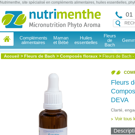
Nutrimenthe, site spécialisé en compléments alimentaires, huiles essentielles, ph
01 
Fleurs
Compléments
Maman
Huiles
de
Gemmo
alimentaires
et Bébé
essentielles
Bach
Accueil
>
Fleurs de Bach
>
Composés floraux
>
Fleurs de Bach -
COM
Fleurs d
Composé 
DEVA
Clarté, enga
Voir tous 
Descript