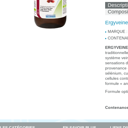
Descript
Composi
Ergyvein
MARQUE :
CONTENAN
ERGYVEINE
traditionnell
système vein
sensations 
provenance d
sélénium, cu
cellules cont
formule « an
Formule opt
Contenance
LES CATÉGORIES
EN SAVOIR PLUS
LIENS D