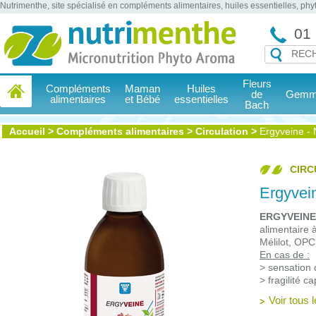
Nutrimenthe, site spécialisé en compléments alimentaires, huiles essentielles, ph
01 
Fleurs
Compléments
Maman
Huiles
de
Gemmo
alimentaires
et Bébé
essentielles
Bach
Accueil
>
Compléments alimentaires
>
Circulation
>
Ergyveine 
CIRC
Ergyve
ERGYVEINE
alimentaire 
Mélilot, OPC
En cas de :
> sensation
> fragilité c
Voir tous 