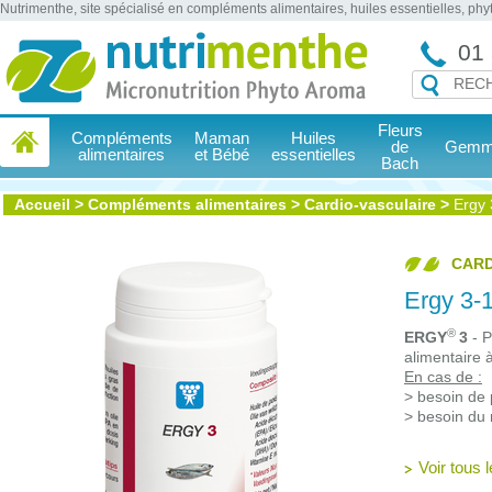
Nutrimenthe, site spécialisé en compléments alimentaires, huiles essentielles, ph
01 
Fleurs
Compléments
Maman
Huiles
de
Gemmo
alimentaires
et Bébé
essentielles
Bach
Accueil
>
Compléments alimentaires
>
Cardio-vasculaire
>
Ergy
CARD
Ergy 3-
®
ERGY
3
- P
alimentaire 
En cas de :
> besoin de 
> besoin du 
Voir tous 