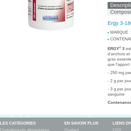
Descript
Composi
Ergy 3-1
MARQUE :
CONTENAN
®
ERGY
3
est
d'anchois et
gras essenti
que l'apport
- 250 mg par
- 2 g par jou
- 3 g par jo
sanguine
Contenanc
LES CATÉGORIES
EN SAVOIR PLUS
LIENS D
Compléments alimentaires
Contact
CGV