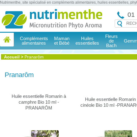
Nutrimenthe, site spécialisé en compléments alimentaires, huiles essentielles, ph
01 
Fleurs
Compléments
Maman
Huiles
de
Gemmo
alimentaires
et Bébé
essentielles
Bach
Accueil
>
Pranarôm
Pranarôm
Huile essentielle Romarin à
Huile essentielle Romarin
camphre Bio 10 ml -
cinéole Bio 10 ml -PRAN
PRANARÔM